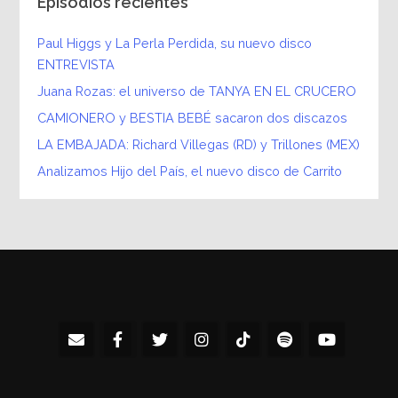
Episodios recientes
Paul Higgs y La Perla Perdida, su nuevo disco
ENTREVISTA
Juana Rozas: el universo de TANYA EN EL CRUCERO
CAMIONERO y BESTIA BEBÉ sacaron dos discazos
LA EMBAJADA: Richard Villegas (RD) y Trillones (MEX)
Analizamos Hijo del País, el nuevo disco de Carrito