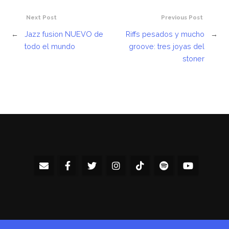
Next Post
Previous Post
←
Jazz fusion NUEVO de
Riffs pesados y mucho
→
todo el mundo
groove: tres joyas del
stoner