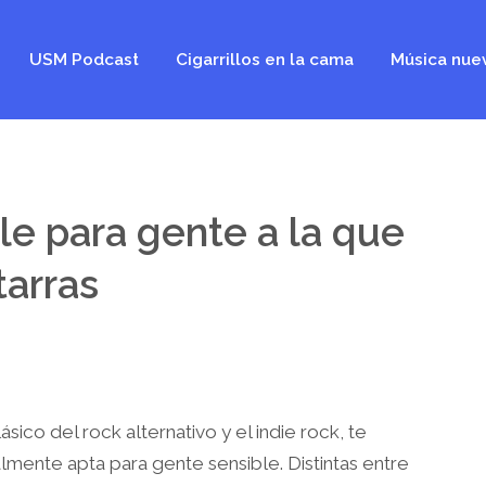
USM Podcast
Cigarrillos en la cama
Música nue
ble para gente a la que
tarras
lásico del rock alternativo y el indie rock, te
ente apta para gente sensible. Distintas entre