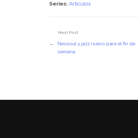
Series:
Artículos
Next Post
←
Neosoul y jazz nuevo para el fin de
semana