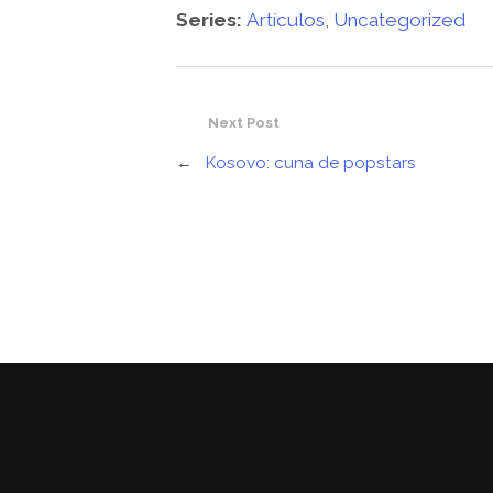
Series:
Artículos
,
Uncategorized
Next Post
←
Kosovo: cuna de popstars