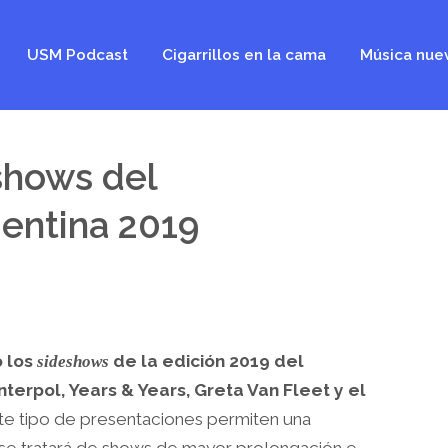
USM Podcast
Cigarrillos en la cama
Música nue
shows del
gentina 2019
ó los
de la edición 2019 del
sideshows
Interpol, Years & Years, Greta Van Fleet y el
te tipo de presentaciones permiten una