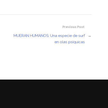
Previous Post
MUERAN HUMANOS: Una especie de surf
→
en olas psíquicas