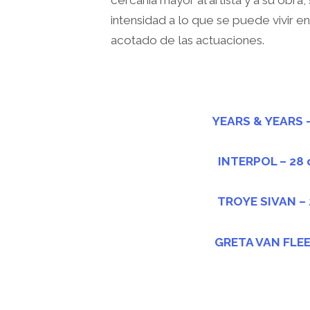
cercanía mayor al artista y a su obr
intensidad a lo que se puede vivir en
acotado de las actuaciones.
YEARS & YEARS –
INTERPOL – 28 
TROYE SIVAN – 
GRETA VAN FLEET