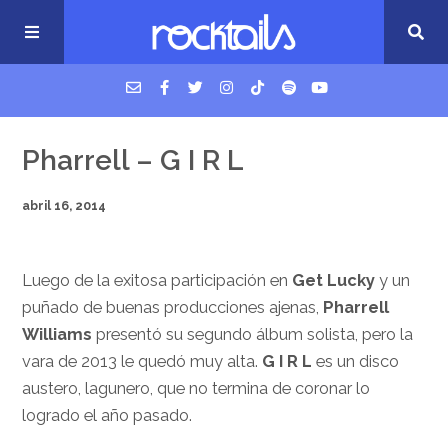
USM Podcast
Pharrell – G I R L
abril 16, 2014
Cigarrillos en la cama
Música nueva
Luego de la exitosa participación en
Get Lucky
y un
puñado de buenas producciones ajenas,
Pharrell
Williams
presentó su segundo álbum solista, pero la
vara de 2013 le quedó muy alta.
G I R L
es un disco
austero, lagunero, que no termina de coronar lo
logrado el año pasado.