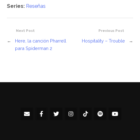
Series:
Reseñas
Next Post
Previous Post
←
Here, la canción Pharrell
Hospitality – Trouble
→
para Spiderman 2