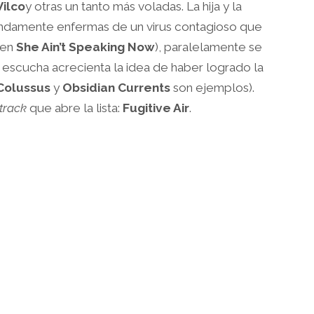
ilco
y otras un tanto más voladas. La hija y la
ndamente enfermas de un virus contagioso que
hen
She Ain’t Speaking Now
), paralelamente se
escucha acrecienta la idea de haber logrado la
Colussus
y
Obsidian Currents
son ejemplos).
track
que abre la lista:
Fugitive Air
.