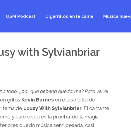
USM Podcast
Cigarrillos en la cama
Música nuev
usy with Sylvianbriar
ona todo, ¿por qué debería quedarme? Para ver el
 en gritos
Kevin Barnes
en el estribillo de
or tema de
Lousy With Sylvianbriar
. El cantante
fierno y este disco es la prueba: de la magia
nteriores quedó música semi pesada, casi