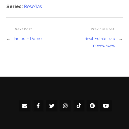
Series:
Reseñas
Next Post
Previous Post
←
Indios – Demo
Real Estate trae
→
novedades