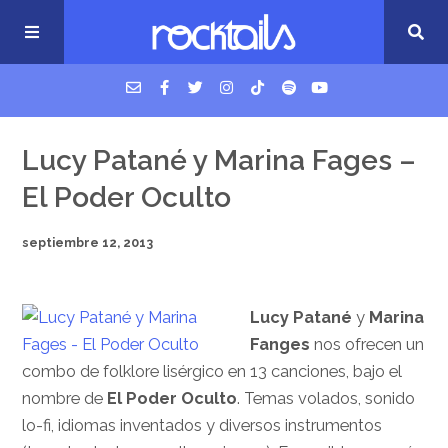
USM Podcast
Lucy Patané y Marina Fages –
El Poder Oculto
Cigarrillos en la cama
septiembre 12, 2013
Música nueva
Lucy Patané
y
Marina
Fanges
nos ofrecen un
combo de folklore lisérgico en 13 canciones, bajo el
nombre de
El Poder Oculto
. Temas volados, sonido
lo-fi, idiomas inventados y diversos instrumentos