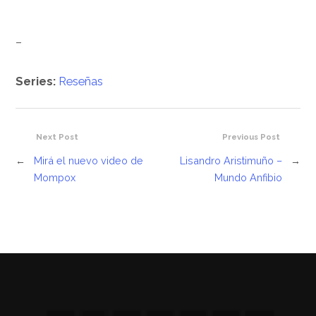
–
Series:
Reseñas
Next Post
Previous Post
←
Mirá el nuevo video de
Lisandro Aristimuño –
→
Mompox
Mundo Anfibio