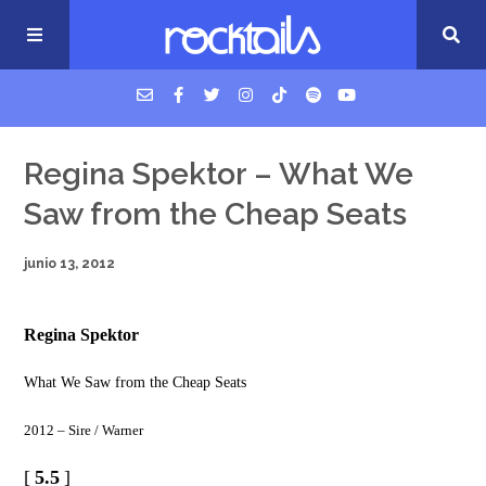
USM Podcast
Regina Spektor – What We
Saw from the Cheap Seats
Cigarrillos en la cama
junio 13, 2012
Música nueva
Regina Spektor
What We Saw from the Cheap Seats
2012 – Sire / Warner
[
5.5
]