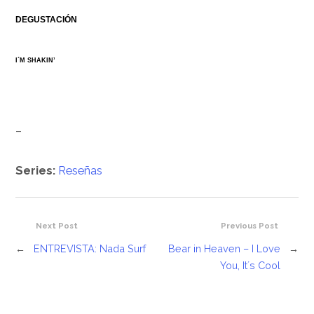
DEGUSTACIÓN
I´M SHAKIN’
–
Series:
Reseñas
Next Post
Previous Post
←
ENTREVISTA: Nada Surf
Bear in Heaven – I Love
→
You, It´s Cool