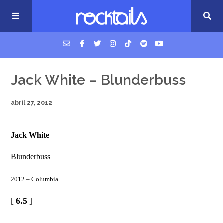
USM Podcast
Jack White – Blunderbuss
abril 27, 2012
Cigarrillos en la cama
Jack White
Música nueva
Blunderbuss
2012 – Columbia
[
6.5
]