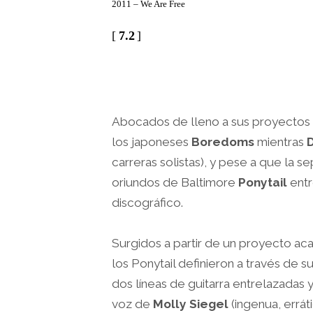
2011 – We Are Free
[
7.2
]
.
Abocados de lleno a sus proyectos 
los japoneses
Boredoms
mientras
carreras solistas), y pese a que la 
oriundos de Baltimore
Ponytail
entr
discográfico.
Surgidos a partir de un proyecto ac
los Ponytail definieron a través de s
dos líneas de guitarra entrelazadas 
voz de
Molly Siegel
(ingenua, errát