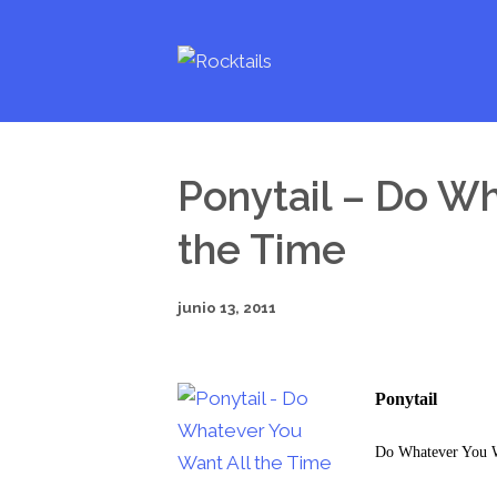
Ponytail – Do Wh
the Time
junio 13, 2011
Ponytail
Do Whatever You W