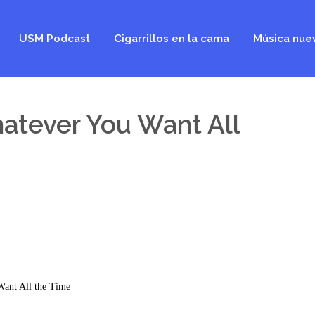
USM Podcast
Cigarrillos en la cama
Música nue
atever You Want All
ant All the Time