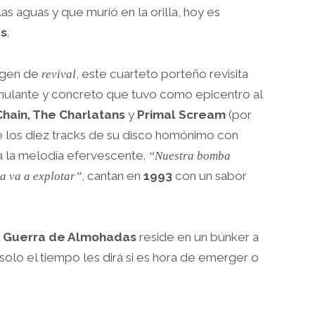
as aguas y que murió en la orilla, hoy es
s
.
rgen de
, este cuarteto porteño revisita
revival
imulante y concreto que tuvo como epicentro al
hain, The Charlatans
y
Primal Scream
(por
re los diez tracks de su disco homónimo con
a la melodía efervescente.
“Nuestra bomba
, cantan en
1993
con un sabor
ca va a explotar”
,
Guerra de Almohadas
reside en un búnker a
olo el tiempo les dirá si es hora de emerger o