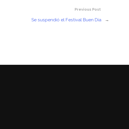
Previous Post
Se suspendió el Festival Buen Día
→