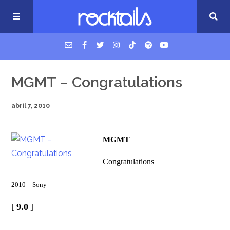
USM Podcast
MGMT – Congratulations
abril 7, 2010
Cigarrillos en la cama
MGMT
Música nueva
Congratulations
2010 – Sony
[
9.0
]