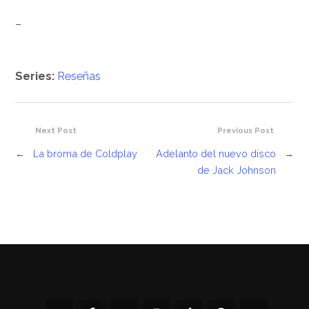
–
Series:
Reseñas
Next Post
Previous Post
←
La broma de Coldplay
Adelanto del nuevo disco
→
de Jack Johnson