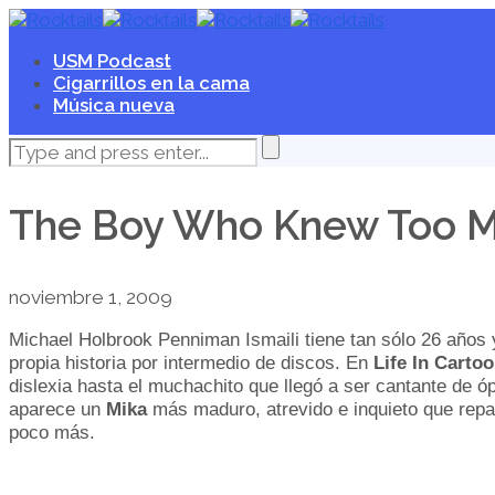
USM Podcast
Cigarrillos en la cama
Música nueva
The Boy Who Knew Too M
noviembre 1, 2009
Michael Holbrook Penniman Ismaili tiene tan sólo 26 años y
propia historia por intermedio de discos. En
Life In Carto
dislexia hasta el muchachito que llegó a ser cantante de ó
aparece un
Mika
más maduro, atrevido e inquieto que repa
poco más.