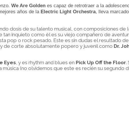
enzo.
We Are Golden
es capaz de retrotraer a la adolescenc
s mejores años de la
Electric Light Orchestra
, lleva marcado
ndo dosis de su talento musical, con composiciones de 
ue tan inquieto como él es su viejo compañero de aventur
asta pop o rock pesado. Este es sin dudas el resultado d
a y de corte absolutamente popero y juvenil como
Dr. Jo
e Eyes
, y es rhythm and blues en
Pick Up Off the Floor
.
a música (no olvidemos que este es recién su segundo di