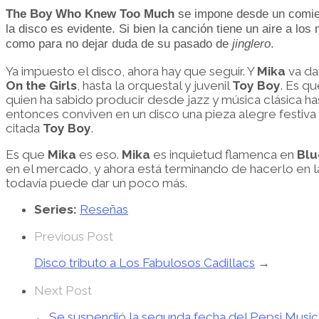
The Boy Who Knew Too Much
se impone desde un comi
la disco es evidente. Si bien la canción tiene un aire a lo
como para no dejar duda de su pasado de
jinglero
.
Ya impuesto el disco, ahora hay que seguir. Y
Mika
va da
On the Girls
, hasta la orquestal y juvenil
Toy Boy
. Es q
quien ha sabido producir desde jazz y música clásica h
entonces conviven en un disco una pieza alegre festiv
citada
Toy Boy
.
Es que
Mika
es eso.
Mika
es inquietud flamenca en
Blu
en el mercado, y ahora está terminando de hacerlo en l
todavía puede dar un poco más.
Series:
Reseñas
Previous Post
Disco tributo a Los Fabulosos Cadillacs
→
Next Post
←
Se suspendió la segunda fecha del Pepsi Music