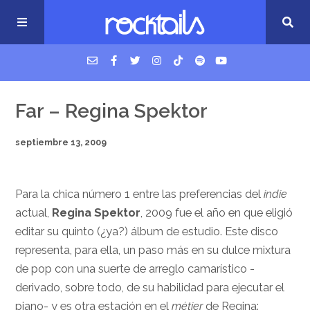
USM Podcast
Far – Regina Spektor
septiembre 13, 2009
Cigarrillos en la cama
Música nueva
Para la chica número 1 entre las preferencias del
indie
actual,
Regina Spektor
, 2009 fue el año en que eligió
editar su quinto (¿ya?) álbum de estudio. Este disco
representa, para ella, un paso más en su dulce mixtura
de pop con una suerte de arreglo camarístico -
derivado, sobre todo, de su habilidad para ejecutar el
piano- y es otra estación en el
métier
de Regina: