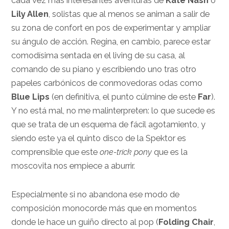
cada vez más interesantes aventuras de
Kate Nash
o
Lily Allen
, solistas que al menos se animan a salir de
su zona de confort en pos de experimentar y ampliar
su ángulo de acción. Regina, en cambio, parece estar
comodísima sentada en el living de su casa, al
comando de su piano y escribiendo uno tras otro
papeles carbónicos de conmovedoras odas como
Blue Lips
(en definitiva, el punto cúlmine de este
Far
).
Y no está mal, no me malinterpreten: lo que sucede es
que se trata de un esquema de fácil agotamiento, y
siendo este ya el quinto disco de la Spektor es
comprensible que este
one-trick pony
que es la
moscovita nos empiece a aburrir.
Especialmente si no abandona ese modo de
composición monocorde más que en momentos
donde le hace un guiño directo al pop (
Folding Chair
,