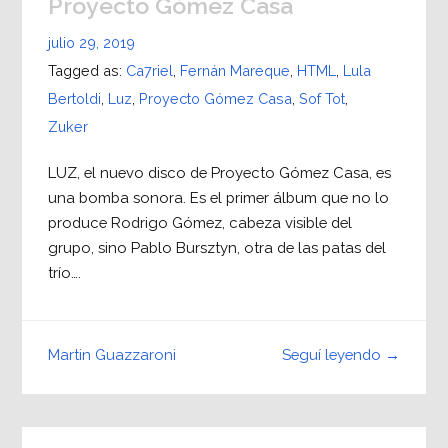
Proyecto Gómez Casa
julio 29, 2019
Tagged as:
Ca7riel
,
Fernán Mareque
,
HTML
,
Lula
Bertoldi
,
Luz
,
Proyecto Gómez Casa
,
Sof Tot
,
Zuker
LUZ, el nuevo disco de Proyecto Gómez Casa, es
una bomba sonora. Es el primer álbum que no lo
produce Rodrigo Gómez, cabeza visible del
grupo, sino Pablo Bursztyn, otra de las patas del
trío….
Seguí leyendo →
Martin Guazzaroni