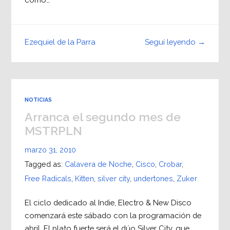
Seguí leyendo →
Ezequiel de la Parra
NOTICIAS
Arranca el segundo mes de
MSTRPLN
marzo 31, 2010
Tagged as:
Calavera de Noche
,
Cisco
,
Crobar
,
Free Radicals
,
Kitten
,
silver city
,
undertones
,
Zuker
El ciclo dedicado al Indie, Electro & New Disco
comenzará este sábado con la programación de
abril. El plato fuerte será el dúo Silver City, que