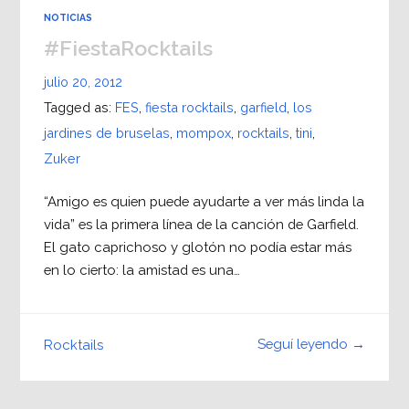
NOTICIAS
#FiestaRocktails
julio 20, 2012
Tagged as:
FES
,
fiesta rocktails
,
garfield
,
los
jardines de bruselas
,
mompox
,
rocktails
,
tini
,
Zuker
“Amigo es quien puede ayudarte a ver más linda la
vida” es la primera línea de la canción de Garfield.
El gato caprichoso y glotón no podía estar más
en lo cierto: la amistad es una…
Seguí leyendo →
Rocktails