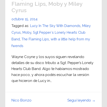
Flaming Lips, Moby y Miley
Cyrus
octubre 15, 2014
Tagged as:
Lucy In The Sky With Diamonds
,
Miley
Cyrus
,
Moby
,
Sgt Pepper´s Lonely Hearts Club
Band
,
The Flaming Lips
,
with a little help from my
fwends
Wayne Coyne y los suyos siguen revelando
detalles de su disco tributo a Sgt. Pepper’s Lonely
Hearts Club Band. Algo te habíamos mostrado
hace poco, y ahora podés escuchar la versión
que hicieron de Lucy in…
Seguí leyendo →
Nico Bonzo