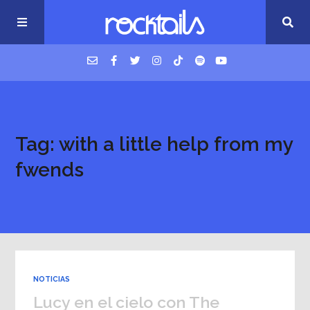
USM Podcast
Tag: with a little help from my
Cigarrillos en la cama
fwends
Música nueva
NOTICIAS
Lucy en el cielo con The