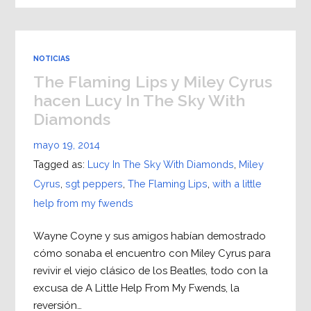
NOTICIAS
The Flaming Lips y Miley Cyrus
hacen Lucy In The Sky With
Diamonds
mayo 19, 2014
Tagged as:
Lucy In The Sky With Diamonds
,
Miley
Cyrus
,
sgt peppers
,
The Flaming Lips
,
with a little
help from my fwends
Wayne Coyne y sus amigos habían demostrado
cómo sonaba el encuentro con Miley Cyrus para
revivir el viejo clásico de los Beatles, todo con la
excusa de A Little Help From My Fwends, la
reversión…