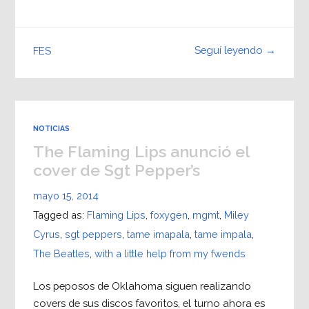
Seguí leyendo →
FES
NOTICIAS
The Flaming Lips anunció el
cover de Sgt Pepper’s
mayo 15, 2014
Tagged as:
Flaming Lips
,
foxygen
,
mgmt
,
Miley
Cyrus
,
sgt peppers
,
tame imapala
,
tame impala
,
The Beatles
,
with a little help from my fwends
Los peposos de Oklahoma siguen realizando
covers de sus discos favoritos, el turno ahora es