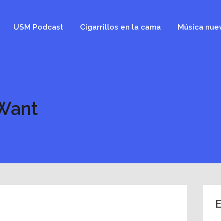
USM Podcast
Cigarrillos en la cama
Música nue
 Want
E