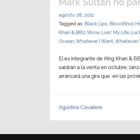
Mark Sultan no pa
agosto 28, 2011
Tagged as:
Black Lips
,
BloodShot Hil
Khan & BBQ Show
,
Livin' My Life
,
Luc
Ocean
,
Whatever I Want
,
Whatever
El ex integrante de King Khan & 
saldrán a la venta en octubre, lanz
arrancará una gira que, en las próx
Agustina Cavaliere