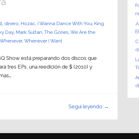
ra
P
n
l
,
dinero
,
Hozac
,
I Wanna Dance With You
,
King
J
E
ky Day
,
Mark Sultan
,
The Gories
,
We Are the
/Whenever
,
Whenever I Want
C
d
BBQ Show está preparando dos discos que
L
ará tres EPs, una reedición de $ (2010) y
T
imas…
A
d
Seguí leyendo →