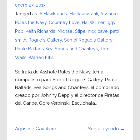
enero 23, 2013
Tagged as:
A Hawk and a Hacksaw
,
anti
,
Asshole
Rules the Navy
,
Courtney Love
,
Hal Willner
,
Iggy
Pop
,
Keith Richards
,
Michael Stipe
,
nick cave
,
patti
smith
,
Rogue´s Gallery
,
Son of Rogue´s Gallery:
Pirate Ballads Sea Songs and Chanteys
,
Tom
Waits
,
Warren Ellis
Se trata de Asshole Rules the Navy, tema
compuesto para Son of Rogue´s Gallery: Pirate
Ballads, Sea Songs and Chanteys, el compilado
creado por Johnny Depp y el director de Piratas
del Caribe, Gore Verbinski. Escuchala…
Seguí leyendo →
Agustina Cavaliere