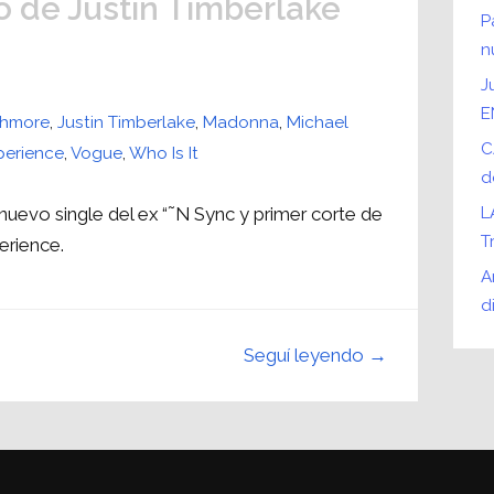
o de Justin Timberlake
P
n
J
E
shmore
,
Justin Timberlake
,
Madonna
,
Michael
C
perience
,
Vogue
,
Who Is It
d
el nuevo single del ex “˜N Sync y primer corte de
L
T
erience.
A
d
Seguí leyendo →