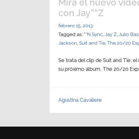
Mirá el nuevo vide
con Jay”“Z
febrero 15, 2013
Tagged as:
"˜N Sync
,
Jay Z
,
Julio Ba
Jackson
,
Suit and Tie
,
The 20/20 Ex
Se trata del clip de Suit and Tie, 
su próximo álbum, The 20/20 Exp
Agustina Cavaliere