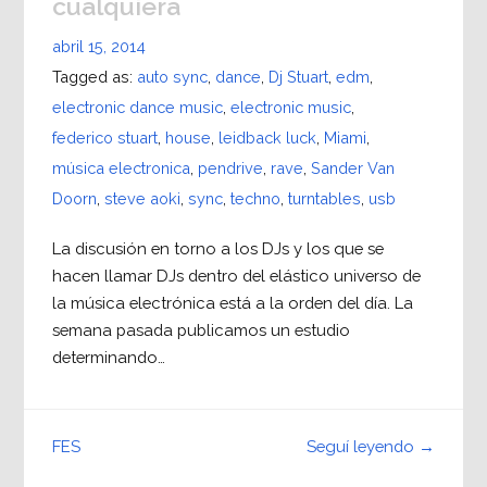
cualquiera
abril 15, 2014
Tagged as:
auto sync
,
dance
,
Dj Stuart
,
edm
,
electronic dance music
,
electronic music
,
federico stuart
,
house
,
leidback luck
,
Miami
,
música electronica
,
pendrive
,
rave
,
Sander Van
Doorn
,
steve aoki
,
sync
,
techno
,
turntables
,
usb
La discusión en torno a los DJs y los que se
hacen llamar DJs dentro del elástico universo de
la música electrónica está a la orden del día. La
semana pasada publicamos un estudio
determinando…
Seguí leyendo →
FES