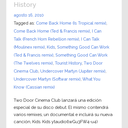
History
agosto 16, 2010
Tagged as:
Come Back Home (Is Tropical remix)
,
Come Back Home (Ted & Francis remix)
,
I Can
Talk (French Horn Rebellion remix)
,
I Can Talk
(Moulinex remix)
,
Kids
,
Something Good Can Work
(Ted & Francis remix)
,
Something Good Can Work
(The Twelves remix)
,
Tourist History
,
Two Door
Cinema Club
,
Undercover Martyn (Jupiter remix)
,
Undercover Martyn (Softwar remix)
,
What You
Know (Cassian remix)
Two Door Cinema Club lanzará una edición
especial de su disco debut. El mismo contendrá
varios remixes, un documental e incluirá su nueva
canción, Kids. Kids ytaudio(lwGu3FW4-u4)