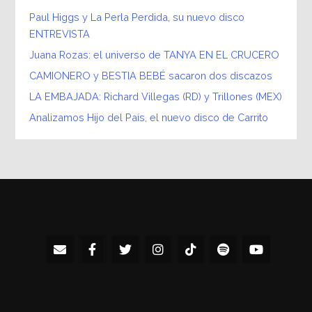
Paul Higgs y La Perla Perdida, su nuevo disco
ENTREVISTA
Juana Rozas: el universo de TANYA EN EL CRUCERO
CAMIONERO y BESTIA BEBÉ sacaron dos discazos
LA EMBAJADA: Richard Villegas (RD) y Trillones (MEX)
Analizamos Hijo del País, el nuevo disco de Carrito