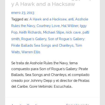
y A Hawk and a Hacksaw
enero 23, 2013
Tagged as:
A Hawk and a Hacksaw
,
anti
,
Asshole
Rules the Navy
,
Courtney Love
,
Hal Willner
,
Iggy
Pop
,
Keith Richards
,
Michael Stipe
,
nick cave
,
patti
smith
,
Rogue´s Gallery
,
Son of Rogue´s Gallery:
Pirate Ballads Sea Songs and Chanteys
,
Tom
Waits
,
Warren Ellis
Se trata de Asshole Rules the Navy, tema
compuesto para Son of Rogue´s Gallery: Pirate
Ballads, Sea Songs and Chanteys, el compilado
creado por Johnny Depp y el director de Piratas
del Caribe, Gore Verbinski. Escuchala…