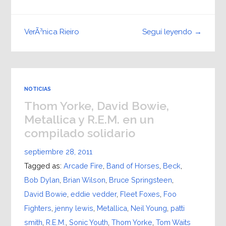
Seguí leyendo →
VerÃ³nica Rieiro
NOTICIAS
Thom Yorke, David Bowie,
Metallica y R.E.M. en un
compilado solidario
septiembre 28, 2011
Tagged as:
Arcade Fire
,
Band of Horses
,
Beck
,
Bob Dylan
,
Brian Wilson
,
Bruce Springsteen
,
David Bowie
,
eddie vedder
,
Fleet Foxes
,
Foo
Fighters
,
jenny lewis
,
Metallica
,
Neil Young
,
patti
smith
,
R.E.M.
,
Sonic Youth
,
Thom Yorke
,
Tom Waits