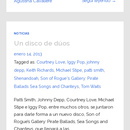
Seguí leyendo →
Agustina Cavaliere
NOTICIAS
Un disco de dúos
enero 14, 2013
Tagged as:
Courtney Love
,
Iggy Pop
,
johnny
depp
,
Keith Richards
,
Michael Stipe
,
patti smith
,
Shenandoah
,
Son of Rogue's Gallery: Pirate
Ballads Sea Songs and Chanteys
,
Tom Waits
Patti Smith, Johnny Depp, Courtney Love, Michael
Stipe e Iggy Pop, entre muchos otros, se juntaron
para darle forma a un nuevo disco, Son of
Rogue’s Gallery: Pirate Ballads, Sea Songs and
Chanteys, que llegará a las…