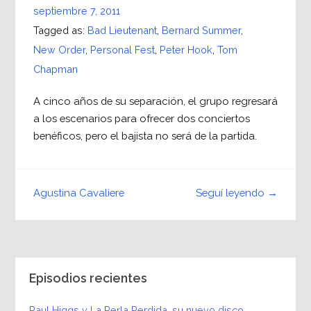
septiembre 7, 2011
Tagged as:
Bad Lieutenant
,
Bernard Summer
,
New Order
,
Personal Fest
,
Peter Hook
,
Tom
Chapman
A cinco años de su separación, el grupo regresará
a los escenarios para ofrecer dos conciertos
benéficos, pero el bajista no será de la partida.
Seguí leyendo →
Agustina Cavaliere
Episodios recientes
Paul Higgs y La Perla Perdida, su nuevo disco