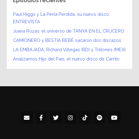
Episodios recientes
Paul Higgs y La Perla Perdida, su nuevo disco
ENTREVISTA
Juana Rozas: el universo de TANYA EN EL CRUCERO
CAMIONERO y BESTIA BEBÉ sacaron dos discazos
LA EMBAJADA: Richard Villegas (RD) y Trillones (MEX)
Analizamos Hijo del País, el nuevo disco de Carrito