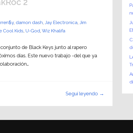
akRoc 2
P
n
rren$y
,
damon dash
,
Jay Electronica
,
Jim
J
E
e Cool Kids
,
U-God
,
Wiz Khalifa
C
conjunto de Black Keys junto al rapero
d
óximos días. Este nuevo trabajo -del que ya
L
 colaboración…
T
A
d
Seguí leyendo →