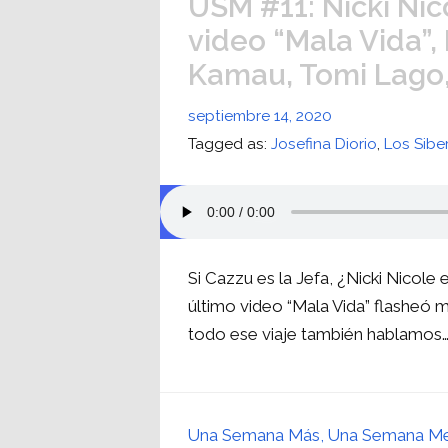
USM #11: Nicki Nic
video “Mala Vida”,
Kamau, Tomi Lago, 
septiembre 14, 2020
Tagged as:
Josefina Diorio
,
Los Sibe
Si Cazzu es la Jefa, ¿Nicki Nicole
último video “Mala Vida” flasheó m
todo ese viaje también hablamos
Una Semana Más, Una Semana M