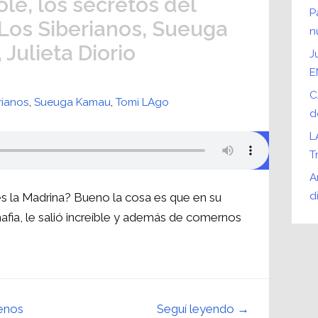
ole, los secretos del
P
 Los Siberianos, Sueuga
n
Julieta Diorio
J
E
C
rianos
,
Sueuga Kamau
,
Tomi LAgo
d
L
T
A
d
 es la Madrina? Bueno la cosa es que en su
afia, le salió increí­ble y además de comernos
…
enos
Seguí leyendo →