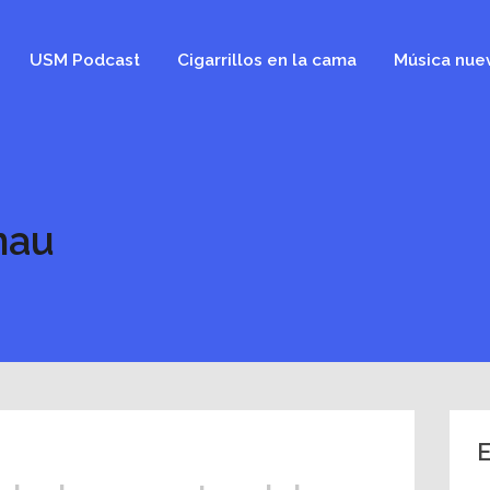
USM Podcast
Cigarrillos en la cama
Música nue
mau
E