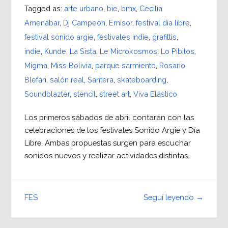
Tagged as:
arte urbano
,
bie
,
bmx
,
Cecilia
Amenábar
,
Dj Campeón
,
Emisor
,
festival día libre
,
festival sonido argie
,
festivales indie
,
grafittis
,
indie
,
Kunde
,
La Sista
,
Le Microkosmos
,
Lo Pibitos
,
Migma
,
Miss Bolivia
,
parque sarmiento
,
Rosario
Blefari
,
salón real
,
Santera
,
skateboarding
,
Soundblazter
,
stencil
,
street art
,
Viva Elástico
Los primeros sábados de abril contarán con las
celebraciones de los festivales Sonido Argie y Día
Libre. Ambas propuestas surgen para escuchar
sonidos nuevos y realizar actividades distintas.
Seguí leyendo →
FES