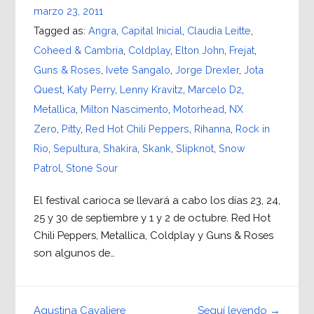
marzo 23, 2011
Tagged as:
Angra
,
Capital Inicial
,
Claudia Leitte
,
Coheed & Cambria
,
Coldplay
,
Elton John
,
Frejat
,
Guns & Roses
,
Ivete Sangalo
,
Jorge Drexler
,
Jota
Quest
,
Katy Perry
,
Lenny Kravitz
,
Marcelo D2
,
Metallica
,
Milton Nascimento
,
Motorhead
,
NX
Zero
,
Pitty
,
Red Hot Chili Peppers
,
Rihanna
,
Rock in
Rio
,
Sepultura
,
Shakira
,
Skank
,
Slipknot
,
Snow
Patrol
,
Stone Sour
El festival carioca se llevará a cabo los días 23, 24,
25 y 30 de septiembre y 1 y 2 de octubre. Red Hot
Chili Peppers, Metallica, Coldplay y Guns & Roses
son algunos de…
Seguí leyendo →
Agustina Cavaliere