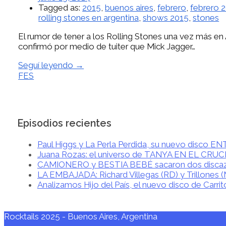
Tagged as:
2015
,
buenos aires
,
febrero
,
febrero 
rolling stones en argentina
,
shows 2015
,
stones
El rumor de tener a los Rolling Stones una vez más en 
confirmó por medio de tuiter que Mick Jagger…
Seguí leyendo →
FES
Episodios recientes
Paul Higgs y La Perla Perdida, su nuevo disco 
Juana Rozas: el universo de TANYA EN EL CRU
CAMIONERO y BESTIA BEBÉ sacaron dos disca
LA EMBAJADA: Richard Villegas (RD) y Trillones 
Analizamos Hijo del País, el nuevo disco de Carrit
Rocktails 2025 - Buenos Aires, Argentina