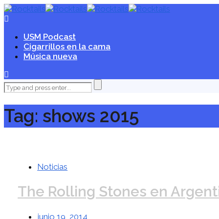
USM Podcast
Cigarrillos en la cama
Música nueva
Tag: shows 2015
Noticias
The Rolling Stones en Argent
junio 19, 2014