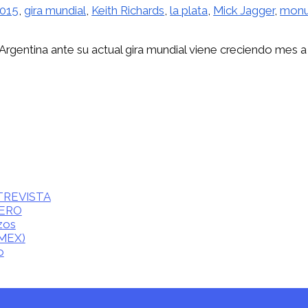
2015
,
gira mundial
,
Keith Richards
,
la plata
,
Mick Jagger
,
monu
Argentina ante su actual gira mundial viene creciendo mes a
ENTREVISTA
CERO
zos
(MEX)
o