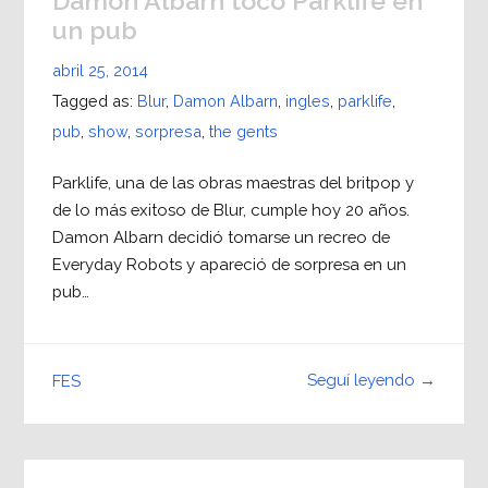
Damon Albarn tocó Parklife en
un pub
abril 25, 2014
Tagged as:
Blur
,
Damon Albarn
,
ingles
,
parklife
,
pub
,
show
,
sorpresa
,
the gents
Parklife, una de las obras maestras del britpop y
de lo más exitoso de Blur, cumple hoy 20 años.
Damon Albarn decidió tomarse un recreo de
Everyday Robots y apareció de sorpresa en un
pub…
Seguí leyendo →
FES