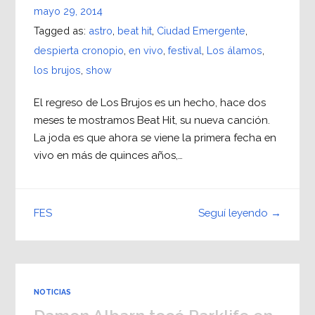
mayo 29, 2014
Tagged as:
astro
,
beat hit
,
Ciudad Emergente
,
despierta cronopio
,
en vivo
,
festival
,
Los álamos
,
los brujos
,
show
El regreso de Los Brujos es un hecho, hace dos
meses te mostramos Beat Hit, su nueva canción.
La joda es que ahora se viene la primera fecha en
vivo en más de quinces años,…
Seguí leyendo →
FES
NOTICIAS