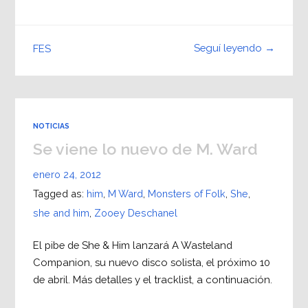
Seguí leyendo →
FES
NOTICIAS
Se viene lo nuevo de M. Ward
enero 24, 2012
Tagged as:
him
,
M Ward
,
Monsters of Folk
,
She
,
she and him
,
Zooey Deschanel
El pibe de She & Him lanzará A Wasteland
Companion, su nuevo disco solista, el próximo 10
de abril. Más detalles y el tracklist, a continuación.