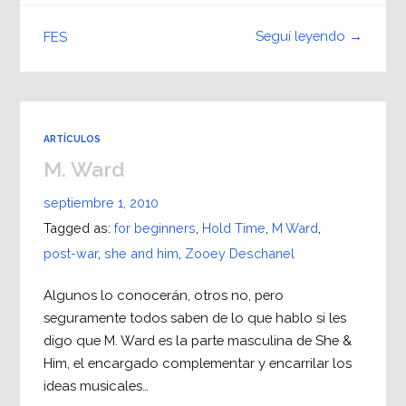
Seguí leyendo →
FES
ARTÍCULOS
M. Ward
septiembre 1, 2010
Tagged as:
for beginners
,
Hold Time
,
M Ward
,
post-war
,
she and him
,
Zooey Deschanel
Algunos lo conocerán, otros no, pero
seguramente todos saben de lo que hablo si les
digo que M. Ward es la parte masculina de She &
Him, el encargado complementar y encarrilar los
ideas musicales…