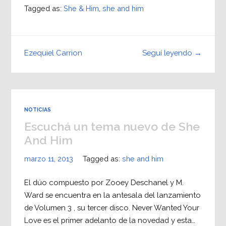
Tagged as:
She & Him
,
she and him
Seguí leyendo →
Ezequiel Carrion
NOTICIAS
Escuchá un tema nuevo de She
And Him
marzo 11, 2013
Tagged as:
she and him
El dúo compuesto por Zooey Deschanel y M.
Ward se encuentra en la antesala del lanzamiento
de Volumen 3 , su tercer disco. Never Wanted Your
Love es el primer adelanto de la novedad y esta…