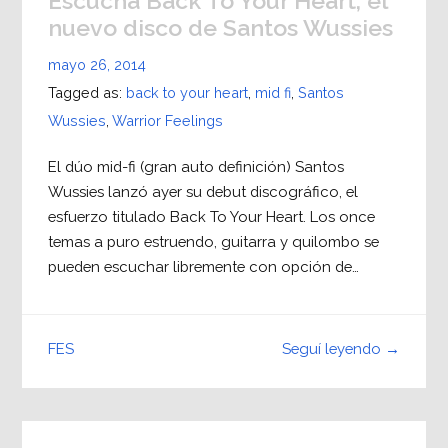
Escuchá Back To Your Heart, el
nuevo disco de Santos Wussies
mayo 26, 2014
Tagged as:
back to your heart
,
mid fi
,
Santos
Wussies
,
Warrior Feelings
El dúo mid-fi (gran auto definición) Santos
Wussies lanzó ayer su debut discográfico, el
esfuerzo titulado Back To Your Heart. Los once
temas a puro estruendo, guitarra y quilombo se
pueden escuchar libremente con opción de…
Seguí leyendo →
FES