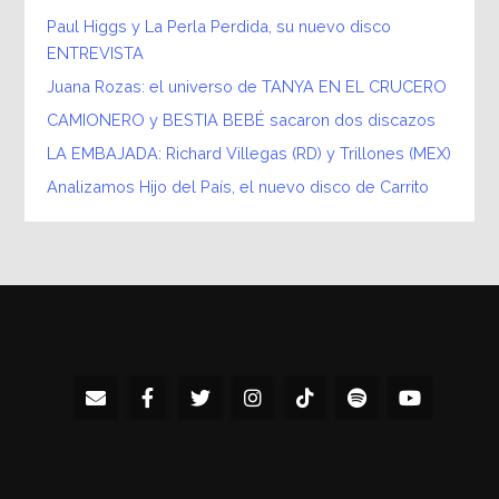
Paul Higgs y La Perla Perdida, su nuevo disco
ENTREVISTA
Juana Rozas: el universo de TANYA EN EL CRUCERO
CAMIONERO y BESTIA BEBÉ sacaron dos discazos
LA EMBAJADA: Richard Villegas (RD) y Trillones (MEX)
Analizamos Hijo del País, el nuevo disco de Carrito