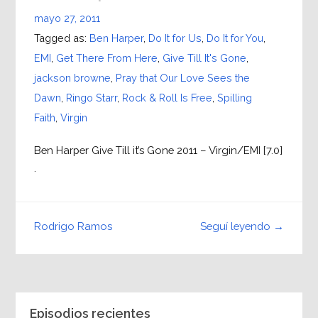
mayo 27, 2011
Tagged as:
Ben Harper
,
Do It for Us
,
Do It for You
,
EMI
,
Get There From Here
,
Give Till It's Gone
,
jackson browne
,
Pray that Our Love Sees the
Dawn
,
Ringo Starr
,
Rock & Roll Is Free
,
Spilling
Faith
,
Virgin
Ben Harper Give Till it’s Gone 2011 – Virgin/EMI [7.0]
.
Seguí leyendo →
Rodrigo Ramos
Episodios recientes