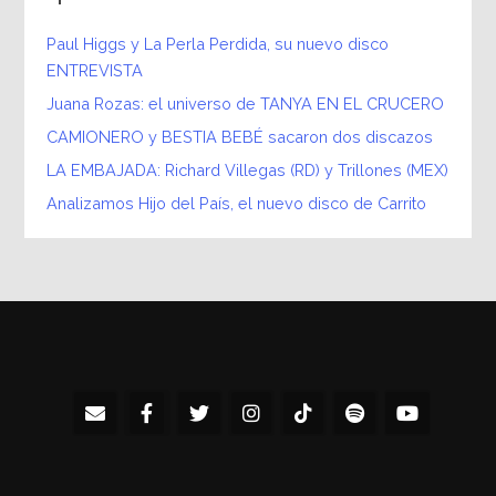
Paul Higgs y La Perla Perdida, su nuevo disco
ENTREVISTA
Juana Rozas: el universo de TANYA EN EL CRUCERO
CAMIONERO y BESTIA BEBÉ sacaron dos discazos
LA EMBAJADA: Richard Villegas (RD) y Trillones (MEX)
Analizamos Hijo del País, el nuevo disco de Carrito