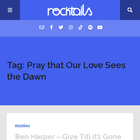
USM Podcast
Tag: Pray that Our Love Sees
Cigarrillos en la cama
the Dawn
Música nueva
RESEÑAS
Ben Harper – Give Till it’s Gone