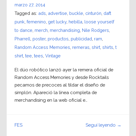
marzo 27, 2014
Tagged as:
ads
,
advertise
,
buckle
,
cinturón
,
daft
punk
,
femenino
,
get lucky
,
hebilla
,
loose yourself
to dance
,
merch
,
merchandising
,
Nile Rodgers
,
Pharrell
,
poster
,
productos
,
publicidad
,
ram
,
Random Access Memories
,
remeras
,
shirt
,
shirts
,
t
shirt
,
tee
,
tees
,
Vintage
El dúo robótico lanzó ayer la remera oficial de
Random Access Memories y desde Rocktails
pecamos de precoces al tildar el diseño de
simplón. Apareció la línea completa de
merchandising en la web oficial e…
Seguí leyendo →
FES