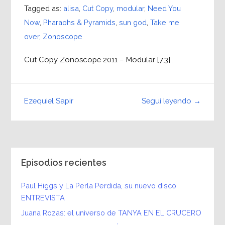
Tagged as:
alisa
,
Cut Copy
,
modular
,
Need You
Now
,
Pharaohs & Pyramids
,
sun god
,
Take me
over
,
Zonoscope
Cut Copy Zonoscope 2011 – Modular [7.3] .
Seguí leyendo →
Ezequiel Sapir
Episodios recientes
Paul Higgs y La Perla Perdida, su nuevo disco
ENTREVISTA
Juana Rozas: el universo de TANYA EN EL CRUCERO