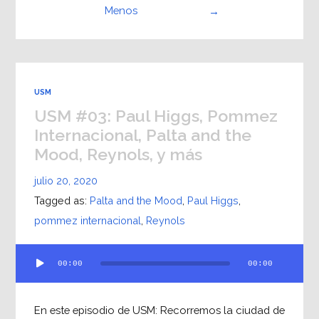
Menos
→
USM
USM #03: Paul Higgs, Pommez
Internacional, Palta and the
Mood, Reynols, y más
julio 20, 2020
Tagged as:
Palta and the Mood
,
Paul Higgs
,
pommez internacional
,
Reynols
Reproductor
00:00
00:00
de
audio
En este episodio de USM: Recorremos la ciudad de