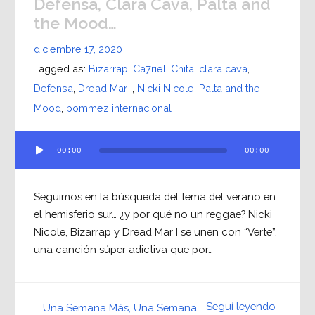
Defensa, Clara Cava, Palta and
the Mood…
diciembre 17, 2020
Tagged as:
Bizarrap
,
Ca7riel
,
Chita
,
clara cava
,
Defensa
,
Dread Mar I
,
Nicki Nicole
,
Palta and the
Mood
,
pommez internacional
Reproductor
00:00
00:00
de
audio
Seguimos en la búsqueda del tema del verano en
el hemisferio sur… ¿y por qué no un reggae? Nicki
Nicole, Bizarrap y Dread Mar I se unen con “Verte”,
una canción súper adictiva que por…
Seguí leyendo
Una Semana Más, Una Semana