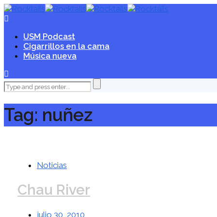
USM Podcast
Cigarrillos en la cama
Música nueva
Tag: nuñez
Noticias
Chau River
julio 30, 2010