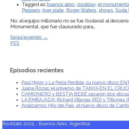
Tagged as:
buenos aires
,
clodplay
,
el monumenta
Peppers
,
river plate
,
Roger Waters
,
shows
,
Soda 
No, el equipo millonario no se fue (todavía) al descens
Monumental, que fue clausurado para…
Seguí leyendo →
FES
Episodios recientes
Paul Higgs y La Perla Perdida, su nuevo disco 
Juana Rozas: el universo de TANYA EN EL CRU
CAMIONERO y BESTIA BEBÉ sacaron dos disca
LA EMBAJADA: Richard Villegas (RD) y Trillones 
Analizamos Hijo del País, el nuevo disco de Carrit
Rocktails 2025 - Buenos Aires, Argentina