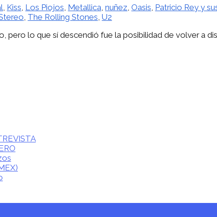
l
,
Kiss
,
Los Piojos
,
Metallica
,
nuñez
,
Oasis
,
Patricio Rey y s
Stereo
,
The Rolling Stones
,
U2
o, pero lo que sí descendió fue la posibilidad de volver a di
ENTREVISTA
CERO
zos
(MEX)
o