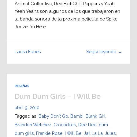
Animal Collective, Red Hot Chili Peppers y Yeah
Yeah Yeahs son algunos de los que trabajaron en
la banda sonora de la próxima película de Spike
Jonze, I’m Here.
Seguí leyendo →
Laura Funes
RESEÑAS
Dum Dum Girls – I Will Be
abril 9, 2010
Tagged as:
Baby Don´t Go
,
Bambi
,
Blank Girl
,
Brandon Welchez
,
Crocodiles
,
Dee Dee
,
dum
dum girls
,
Frankie Rose
,
I Will Be
,
Jail La La
,
Jules
,