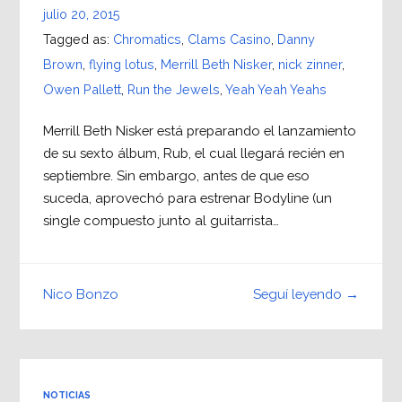
julio 20, 2015
Tagged as:
Chromatics
,
Clams Casino
,
Danny
Brown
,
flying lotus
,
Merrill Beth Nisker
,
nick zinner
,
Owen Pallett
,
Run the Jewels
,
Yeah Yeah Yeahs
Merrill Beth Nisker está preparando el lanzamiento
de su sexto álbum, Rub, el cual llegará recién en
septiembre. Sin embargo, antes de que eso
suceda, aprovechó para estrenar Bodyline (un
single compuesto junto al guitarrista…
Seguí leyendo →
Nico Bonzo
NOTICIAS