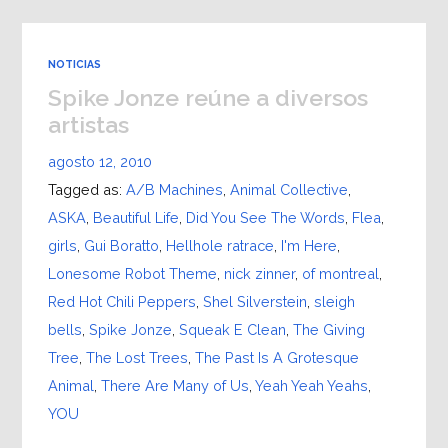
NOTICIAS
Spike Jonze reúne a diversos
artistas
agosto 12, 2010
Tagged as:
A/B Machines
,
Animal Collective
,
ASKA
,
Beautiful Life
,
Did You See The Words
,
Flea
,
girls
,
Gui Boratto
,
Hellhole ratrace
,
I'm Here
,
Lonesome Robot Theme
,
nick zinner
,
of montreal
,
Red Hot Chili Peppers
,
Shel Silverstein
,
sleigh
bells
,
Spike Jonze
,
Squeak E Clean
,
The Giving
Tree
,
The Lost Trees
,
The Past Is A Grotesque
Animal
,
There Are Many of Us
,
Yeah Yeah Yeahs
,
YOU