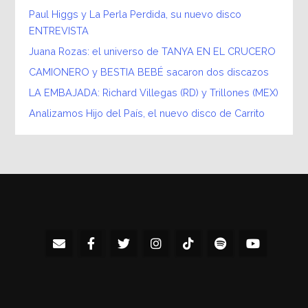
Paul Higgs y La Perla Perdida, su nuevo disco
ENTREVISTA
Juana Rozas: el universo de TANYA EN EL CRUCERO
CAMIONERO y BESTIA BEBÉ sacaron dos discazos
LA EMBAJADA: Richard Villegas (RD) y Trillones (MEX)
Analizamos Hijo del País, el nuevo disco de Carrito