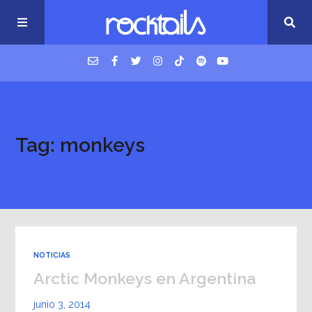
USM Podcast
Tag: monkeys
Cigarrillos en la cama
Música nueva
NOTICIAS
Arctic Monkeys en Argentina
junio 3, 2014