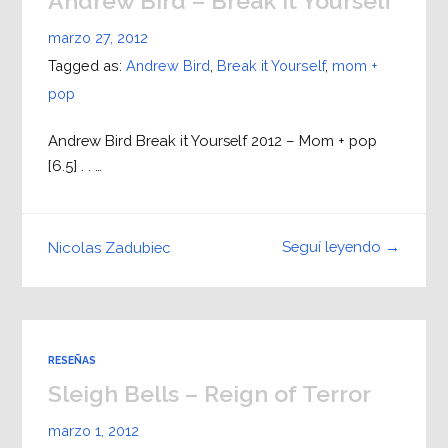
Andrew Bird – Break it Yourself
marzo 27, 2012
Tagged as:
Andrew Bird
,
Break it Yourself
,
mom +
pop
Andrew Bird Break it Yourself 2012 – Mom + pop
[6.5] . . …
Seguí leyendo →
Nicolas Zadubiec
RESEÑAS
Sleigh Bells – Reign of Terror
marzo 1, 2012