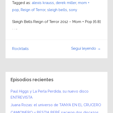
Tagged as:
alexis krauss
,
derek miller
,
mom +
pop
,
Reign of Terror
,
sleigh bells
,
sony
Sleigh Bells Reign of Terror 2012 – Mom + Pop [6.8]
. . …
Seguí leyendo →
Rocktails
Episodios recientes
Paul Higgs y La Perla Perdida, su nuevo disco
ENTREVISTA
Juana Rozas: el universo de TANYA EN EL CRUCERO
CAMIONERO y BESTIA BEBÉ sacaron dos discazos