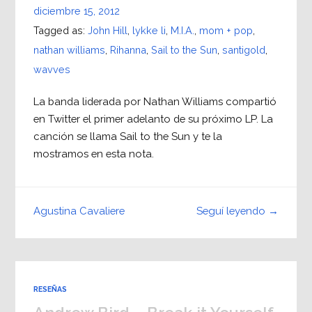
diciembre 15, 2012
Tagged as:
John Hill
,
lykke li
,
M.I.A.
,
mom + pop
,
nathan williams
,
Rihanna
,
Sail to the Sun
,
santigold
,
wavves
La banda liderada por Nathan Williams compartió
en Twitter el primer adelanto de su próximo LP. La
canción se llama Sail to the Sun y te la
mostramos en esta nota.
Seguí leyendo →
Agustina Cavaliere
RESEÑAS