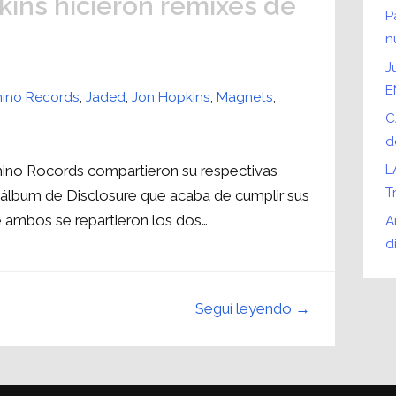
kins hicieron remixes de
P
n
J
E
ino Records
,
Jaded
,
Jon Hopkins
,
Magnets
,
C
d
mino Rocords compartieron su respectivas
L
T
 álbum de Disclosure que acaba de cumplir sus
 ambos se repartieron los dos…
A
d
Seguí leyendo →