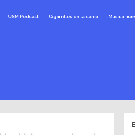
USM Podcast
Cigarrillos en la cama
Música nue
E