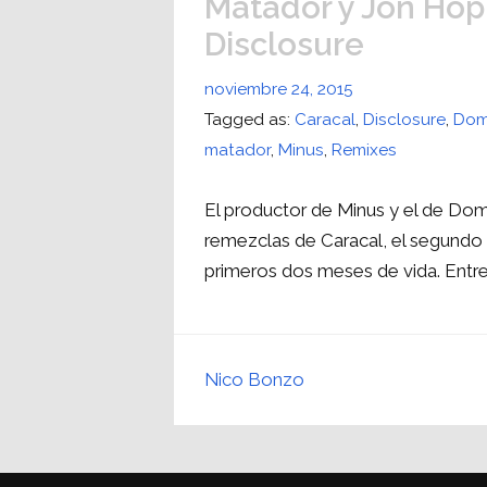
Matador y Jon Hop
Disclosure
noviembre 24, 2015
Tagged as:
Caracal
,
Disclosure
,
Dom
matador
,
Minus
,
Remixes
El productor de Minus y el de Do
remezclas de Caracal, el segundo
primeros dos meses de vida. Entre
Nico Bonzo