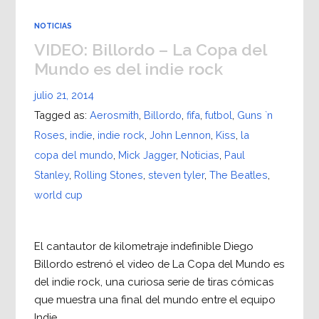
NOTICIAS
VIDEO: Billordo – La Copa del
Mundo es del indie rock
julio 21, 2014
Tagged as:
Aerosmith
,
Billordo
,
fifa
,
futbol
,
Guns `n
Roses
,
indie
,
indie rock
,
John Lennon
,
Kiss
,
la
copa del mundo
,
Mick Jagger
,
Noticias
,
Paul
Stanley
,
Rolling Stones
,
steven tyler
,
The Beatles
,
world cup
El cantautor de kilometraje indefinible Diego
Billordo estrenó el video de La Copa del Mundo es
del indie rock, una curiosa serie de tiras cómicas
que muestra una final del mundo entre el equipo
Indie…