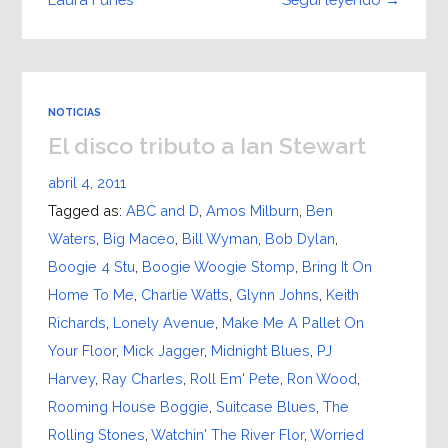
NOTICIAS
El disco tributo a Ian Stewart
abril 4, 2011
Tagged as:
ABC and D
,
Amos Milburn
,
Ben
Waters
,
Big Maceo
,
Bill Wyman
,
Bob Dylan
,
Boogie 4 Stu
,
Boogie Woogie Stomp
,
Bring It On
Home To Me
,
Charlie Watts
,
Glynn Johns
,
Keith
Richards
,
Lonely Avenue
,
Make Me A Pallet On
Your Floor
,
Mick Jagger
,
Midnight Blues
,
PJ
Harvey
,
Ray Charles
,
Roll Em' Pete
,
Ron Wood
,
Rooming House Boggie
,
Suitcase Blues
,
The
Rolling Stones
,
Watchin' The River Flor
,
Worried