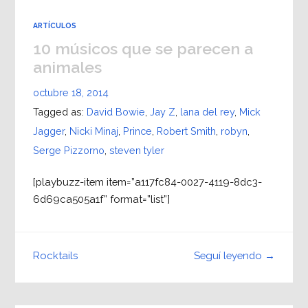
ARTÍCULOS
10 músicos que se parecen a
animales
octubre 18, 2014
Tagged as:
David Bowie
,
Jay Z
,
lana del rey
,
Mick
Jagger
,
Nicki Minaj
,
Prince
,
Robert Smith
,
robyn
,
Serge Pizzorno
,
steven tyler
[playbuzz-item item=”a117fc84-0027-4119-8dc3-
6d69ca505a1f” format=”list”]
Seguí leyendo →
Rocktails