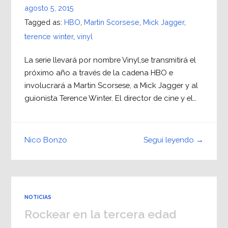
agosto 5, 2015
Tagged as:
HBO
,
Martin Scorsese
,
Mick Jagger
,
terence winter
,
vinyl
La serie llevará por nombre Vinyl,se transmitirá el
próximo año a través de la cadena HBO e
involucrará a Martin Scorsese, a Mick Jagger y al
guionista Terence Winter. El director de cine y el…
Seguí leyendo →
Nico Bonzo
NOTICIAS
Rockear en la tercera edad