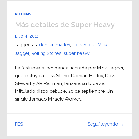
NOTICIAS
Más detalles de Super Heavy
julio 4, 2011
Tagged as:
demian marley
,
Joss Stone
,
Mick
Jagger
,
Rolling Stones
,
super heavy
La fastuosa super banda liderada por Mick Jagger,
que incluye a Joss Stone, Damian Marley, Dave
Stewart y AR Rahman, lanzará su todavía
intitulado disco debut el 20 de septiembre. Un
single llamado Miracle Worker…
Seguí leyendo →
FES