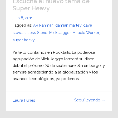
Escuchá el nuevo tema de
Super Heavy
julio 8, 2011
Tagged as:
AR Rahman
,
damian marley
,
dave
stewart
,
Joss Stone
,
Mick Jagger
,
Miracle Worker
,
super heavy
Ya te lo contamos en Rocktails. La poderosa
agrupación de Mick Jagger lanzará su disco
debut el próximo 20 de septiembre. Sin embargo, y
siempre agradeciendo a la globalización y los
avances tecnológicos, ya podemos…
Seguí leyendo →
Laura Funes