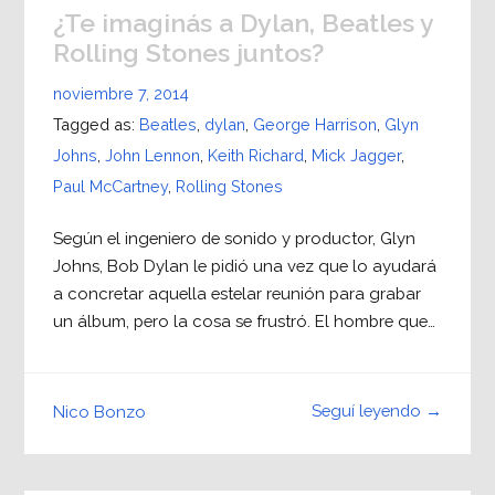
¿Te imaginás a Dylan, Beatles y
Rolling Stones juntos?
noviembre 7, 2014
Tagged as:
Beatles
,
dylan
,
George Harrison
,
Glyn
Johns
,
John Lennon
,
Keith Richard
,
Mick Jagger
,
Paul McCartney
,
Rolling Stones
Según el ingeniero de sonido y productor, Glyn
Johns, Bob Dylan le pidió una vez que lo ayudará
a concretar aquella estelar reunión para grabar
un álbum, pero la cosa se frustró. El hombre que…
Seguí leyendo →
Nico Bonzo