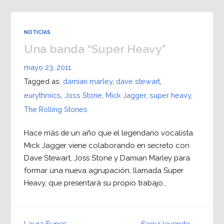
NOTICIAS
Una banda “Super Heavy”
mayo 23, 2011
Tagged as:
damian marley
,
dave stewart
,
eurythmics
,
Joss Stone
,
Mick Jagger
,
super heavy
,
The Rolling Stones
Hace más de un año que el legendario vocalista
Mick Jagger viene colaborando en secreto con
Dave Stewart, Joss Stone y Damian Marley para
formar una nueva agrupación, llamada Super
Heavy, que presentará su propio trabajo…
Seguí leyendo →
Laura Funes