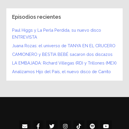
Episodios recientes
Paul Higgs y La Perla Perdida, su nuevo disco
ENTREVISTA
Juana Rozas: el universo de TANYA EN EL CRUCERO
CAMIONERO y BESTIA BEBÉ sacaron dos discazos
LA EMBAJADA: Richard Villegas (RD) y Trillones (MEX)
Analizamos Hijo del País, el nuevo disco de Carrito