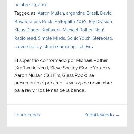
octubre 23, 2010
Tagged as:
Aaron Mullan
,
argentina
,
Brasil
,
David
Bowie
,
Glass Rock
,
Hallogallo 2010
,
Joy Division
,
Klaus Dinger
,
Kraftwerk
,
Michael Rother
,
Neu!
,
Radiohead
,
Simple Minds
,
Sonic Youth
,
Stereolab
,
steve shelley
,
studio samsung
,
Tall Firs
El super trío conformado por Michael Rother
(Kraftwerk, Neu!), Steve Shelley (Sonic Youth) y
Aaron Mullan (Tall Firs, Glass Rock), se
presentarán el próximo jueves 25 de noviembre
para revivir los temas de la banda…
Seguí leyendo →
Laura Funes