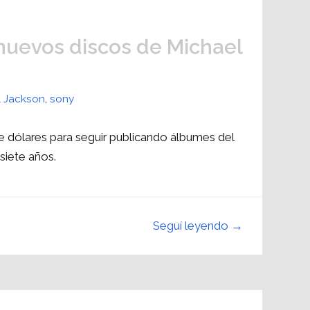
 nuevos discos de Michael
l Jackson
,
sony
 dólares para seguir publicando álbumes del
siete años.
Seguí leyendo →