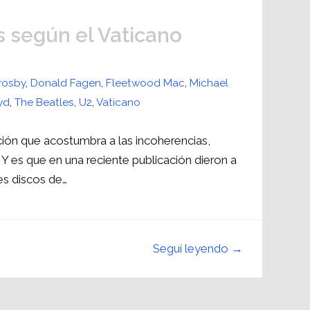
s según el Vaticano
rosby
,
Donald Fagen
,
Fleetwood Mac
,
Michael
yd
,
The Beatles
,
U2
,
Vaticano
ución que acostumbra a las incoherencias,
Y es que en una reciente publicación dieron a
es discos de…
Seguí leyendo →