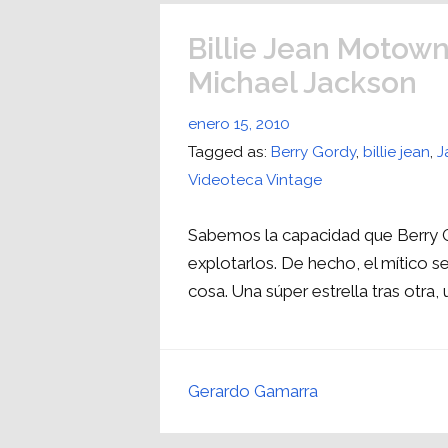
Billie Jean Motown
Michael Jackson
enero 15, 2010
Tagged as:
Berry Gordy
,
billie jean
,
J
Videoteca Vintage
Sabemos la capacidad que Berry Go
explotarlos. De hecho, el mítico s
cosa. Una súper estrella tras otra, u
Gerardo Gamarra