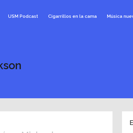
USM Podcast
Cigarrillos en la cama
Música nue
kson
E