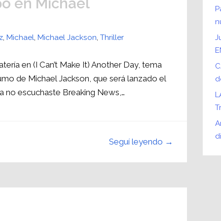
pó en Michael
P
n
z
,
Michael
,
Michael Jackson
,
Thriller
J
E
atería en (I Can’t Make It) Another Day, tema
C
umo de Michael Jackson, que será lanzado el
d
vía no escuchaste Breaking News,…
L
T
A
d
Seguí leyendo →