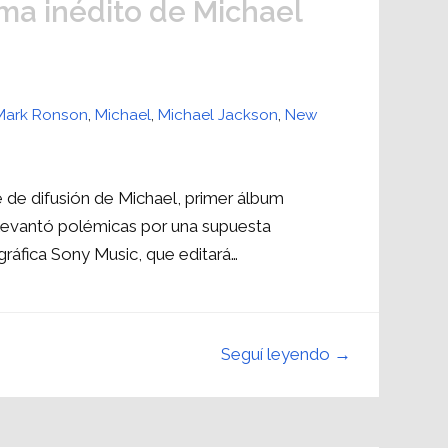
ma inédito de Michael
Mark Ronson
,
Michael
,
Michael Jackson
,
New
e de difusión de Michael, primer álbum
levantó polémicas por una supuesta
ográfica Sony Music, que editará…
Seguí leyendo →