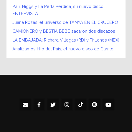
Paul Higgs y La Perla Perdida, su nuevo disco
ENTREVISTA
Juana Rozas: el universo de TANYA EN EL CRUCERO
CAMIONERO y BESTIA BEBÉ sacaron dos discazos
LA EMBAJADA: Richard Villegas (RD) y Trillones (MEX)
Analizamos Hijo del País, el nuevo disco de Carrito