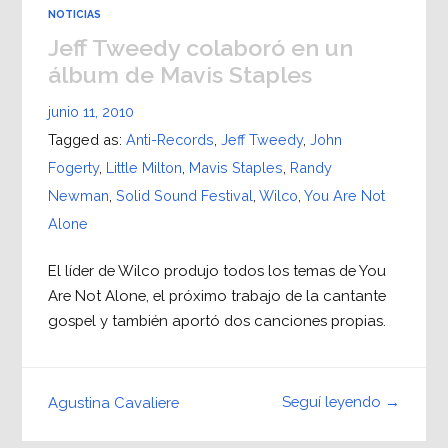
NOTICIAS
Jeff Tweedy colaboró en un
álbum de Mavis Staples
junio 11, 2010
Tagged as:
Anti-Records
,
Jeff Tweedy
,
John
Fogerty
,
Little Milton
,
Mavis Staples
,
Randy
Newman
,
Solid Sound Festival
,
Wilco
,
You Are Not
Alone
El líder de Wilco produjo todos los temas de You
Are Not Alone, el próximo trabajo de la cantante
gospel y también aportó dos canciones propias.
Seguí leyendo →
Agustina Cavaliere