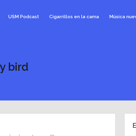
USM Podcast
Cigarrillos en la cama
Música nue
y bird
E