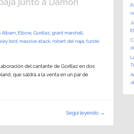
abaja junto a Damon
P
n
J
E
 Albarn
,
Elbow
,
Gorillaz
,
grant marshall
,
C
pley bird
,
massive atack
,
robert del naja
,
tunde
d
L
T
laboración del cantante de Gorillaz en dos
and, que saldrá a la venta en un par de
A
d
Seguí leyendo →