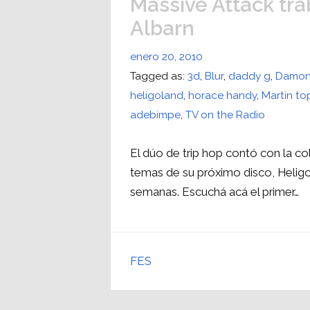
Massive Attack tr
Albarn
enero 20, 2010
Tagged as:
3d
,
Blur
,
daddy g
,
Damon
heligoland
,
horace handy
,
Martin to
adebimpe
,
TV on the Radio
El dúo de trip hop contó con la co
temas de su próximo disco, Heligol
semanas. Escuchá acá el primer…
FES